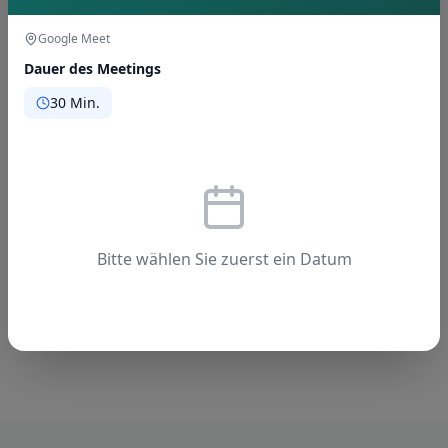
Google Meet
CRM & Sales Data
Dauer des Meetings
Salesforce
HubSpot
Pipedrive
30 Min.
Custom CRM
E-Commerce Platforms
Marketing Automation
Bitte wählen Sie zuerst ein Datum
Email Platforms
Marketing Cloud
Automation Tools
CDP
DMP