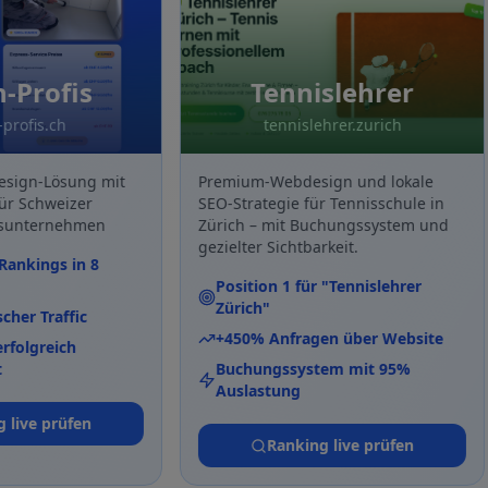
rofis
Tennislehrer
is.ch
tennislehrer.zurich
n-Lösung mit
Premium-Webdesign und lokale
chweizer
SEO-Strategie für Tennisschule in
ternehmen
Zürich – mit Buchungssystem und
gezielter Sichtbarkeit.
ings in 8
Position 1 für "Tennislehrer
Zürich"
 Traffic
+450% Anfragen über Website
greich
Buchungssystem mit 95%
Auslastung
ve prüfen
Ranking live prüfen