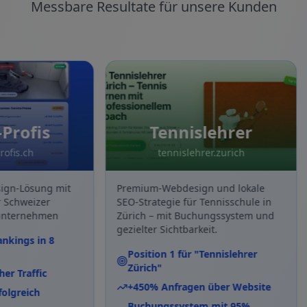
Messbare Resultate für unsere Kunden
ofis
Tennislehrer
.ch
tennislehrer.zurich
Lösung mit
Premium-Webdesign und lokale
W
weizer
SEO-Strategie für Tennisschule in
M
rnehmen
Zürich – mit Buchungssystem und
R
gezielter Sichtbarkeit.
gs in 8
Position 1 für "Tennislehrer
Zürich"
raffic
+450% Anfragen über Website
eich
Buchungssystem mit 95%