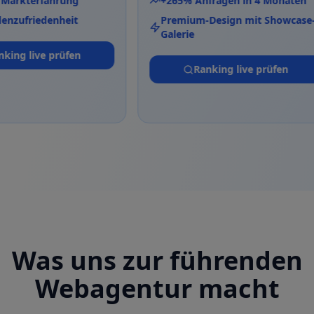
 Jahre Markterfahrung
+265% Anfragen in 4 Mon
 Kundenzufriedenheit
Premium-Design mit Sho
Galerie
Ranking live prüfen
Ranking live prüfe
Was uns zur führenden
Webagentur macht