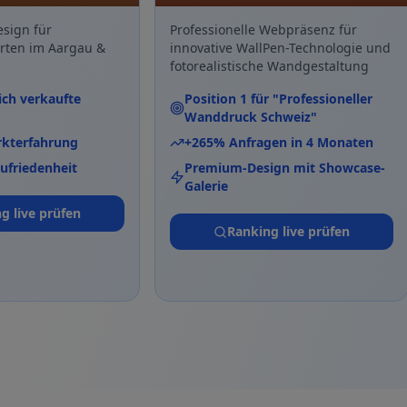
ebdesign für
Professionelle Webpräsenz für
experten im Aargau &
innovative WallPen-Technologie u
weiz
fotorealistische Wandgestaltung
olgreich verkaufte
Position 1 für "Professioneller
ien
Wanddruck Schweiz"
e Markterfahrung
+265% Anfragen in 4 Monaten
denzufriedenheit
Premium-Design mit Showcase
Galerie
nking live prüfen
Ranking live prüfen