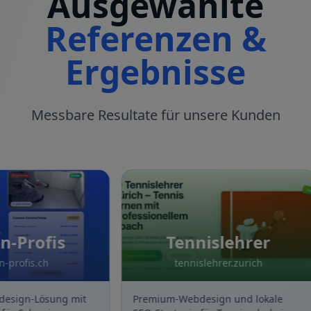
Ausgewählte
Referenzen &
Ergebnisse
Messbare Resultate für unsere Kunden
Profis
Tennislehrer
ofis.ch
tennislehrer.zurich
gn-Lösung mit
Premium-Webdesign und lokale