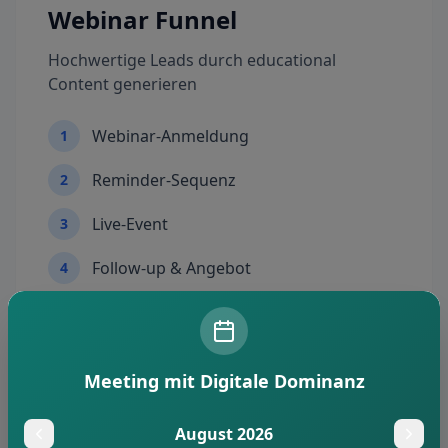
Webinar Funnel
Hochwertige Leads durch educational
Content generieren
Webinar-Anmeldung
1
Reminder-Sequenz
2
Live-Event
3
Follow-up & Angebot
4
Meeting mit Digitale Dominanz
SaaS Funnel
August 2026
Trial-to-Customer Strategien für Software-