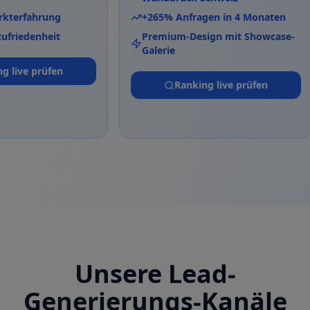
e Markterfahrung
+265% Anfragen in 4 Monaten
denzufriedenheit
Premium-Design mit Showcas
Galerie
anking live prüfen
Ranking live prüfen
Unsere Lead-
Generierungs-Kanäle