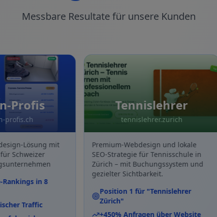
Messbare Resultate für unsere Kunden
Profis
Tennislehrer
ofis.ch
tennislehrer.zurich
gn-Lösung mit
Premium-Webdesign und lokale
 Schweizer
SEO-Strategie für Tennisschule in
nternehmen
Zürich – mit Buchungssystem und
gezielter Sichtbarkeit.
nkings in 8
Position 1 für "Tennislehrer
Zürich"
r Traffic
+450% Anfragen über Website