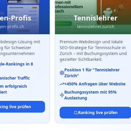
-Profis
Tennislehrer
-profis.ch
tennislehrer.zurich
esign-Lösung mit
Premium-Webdesign und lokale
für Schweizer
SEO-Strategie für Tennisschule in
gsunternehmen
Zürich – mit Buchungssystem und
gezielter Sichtbarkeit.
-Rankings in 8
Position 1 für "Tennislehrer
Zürich"
cher Traffic
+450% Anfragen über Website
erfolgreich
t
Buchungssystem mit 95%
Auslastung
g live prüfen
Ranking live prüfen