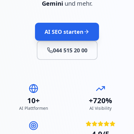
Gemini
und mehr.
AI SEO starten
044 515 20 00
10+
+720%
AI Plattformen
AI Visibility
4.9/5