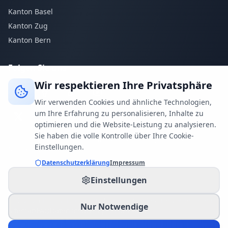
Kanton Basel
Kanton Zug
Kanton Bern
Folgen Sie uns
Wir respektieren Ihre Privatsphäre
Wir verwenden Cookies und ähnliche Technologien,
um Ihre Erfahrung zu personalisieren, Inhalte zu
optimieren und die Website-Leistung zu analysieren.
Sie haben die volle Kontrolle über Ihre Cookie-
Bleiben Sie auf dem Laufenden mit Marketing-Tipps, Angeboten und
Einstellungen.
Neuigkeiten.
Datenschutzerklärung
Impressum
Einstellungen
© 2026 Digital Dominanz GmbH - Alle Rechte vorbehalten
Nur Notwendige
Sitemap
FAQ
Datenschutz
Impressum
AGB
Verfügbar für Ihre Anfragen